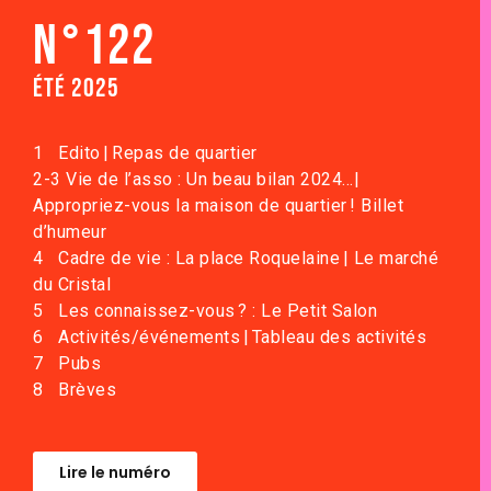
N°122
été 2025
1
Edito | Repas de quartier
2-3
Vie de l’asso
: Un beau bilan 2024…|
Appropriez-vous la maison de quartier !
Billet
d’humeur
4
Cadre de vie
: La place Roquelaine | Le marché
du Cristal
5
Les connaissez-vous ?
: Le Petit Salon
6
Activités/événements
| Tableau des activités
7
Pubs
8
Brèves
Lire le numéro