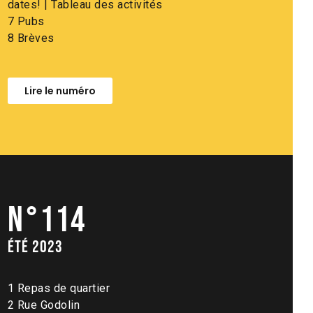
dates! | Tableau des activités
7 Pubs
8 Brèves
Lire le numéro
N°114
été 2023
1 Repas de quartier
2 Rue Godolin