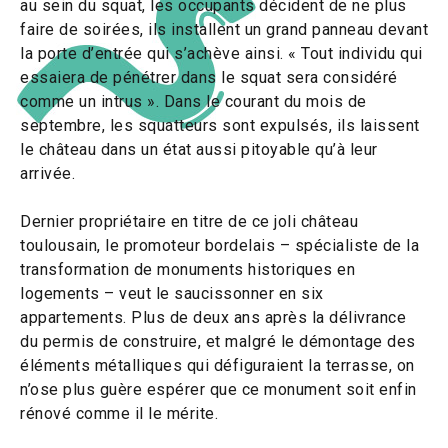
au sein du squat, les occupants décident de ne plus
faire de soirées, ils installent un grand panneau
devant
la porte d’entrée qui s’achève ainsi. « Tout individu qui
essaiera de pénétrer dans le squat sera considéré
comme un intrus ». Dans le courant du mois de
septembre, les squatteurs sont expulsés, ils laissent
le
château dans un état aussi pitoyable qu’à leur
arrivée.
Dernier propriétaire en titre de ce joli château
toulousain, le promoteur bordelais – spécialiste de la
transformation de monuments historiques en
logements – veut le saucissonner en six
appartements. Plus de deux ans après la délivrance
du permis de construire, et malgré le démontage des
éléments métalliques qui défiguraient la
terrasse, on
n’ose plus guère espérer que ce monument soit enfin
rénové comme il le mérite.