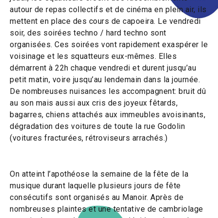
autour de repas collectifs et de cinéma en plein air, ils
mettent en place des cours de capoeira. Le vendredi
soir, des soirées techno / hard techno sont
organisées. Ces soirées vont rapidement exaspérer le
voisinage et les squatteurs eux-mêmes. Elles
démarrent à 22h chaque
vendredi et durent jusqu’au
petit matin, voire jusqu’au lendemain dans la journée.
De nombreuses nuisances les accompagnent: bruit dû
au son mais aussi aux cris des joyeux fêtards,
bagarres, chiens attachés aux immeubles avoisinants,
dégradation des voitures de toute la rue Godolin
(voitures fracturées, rétroviseurs arrachés.)
On atteint
l’apothéose la semaine de la fête de la
musique durant laquelle plusieurs jours de fête
consécutifs sont organisés au
Manoir.
Après de
nombreuses plaintes et une tentative de cambriolage