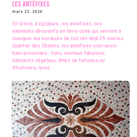
Les antéfixes
mars 22, 2026
En Grèce, à Epidaure, les antéfixes, ces
éléments décoratifs en terre cuite qui servent à
masquer les bordures de toit ont déjà 25 siècles.
Quartier des Chalets, les antéfixes sont aussi
bien présentes : lions, animaux fabuleus,
éléments végétaux, têtes de femmes ou
d’hommes, lyres…