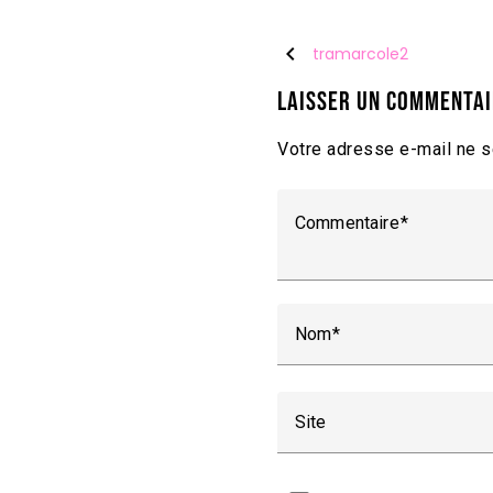
chevron_left
tramarcole2
Laisser un commenta
Votre adresse e-mail ne s
Commentaire
Nom
Site