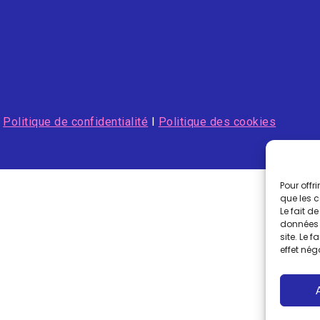
I
Politique de confidentialité
I
Politique des cookies
Pour offr
que les 
Le fait d
données 
site. Le 
effet nég