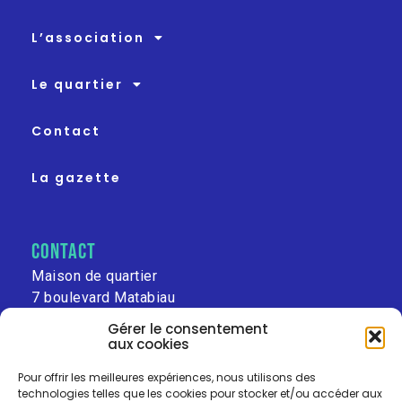
L’association
Le quartier
Contact
La gazette
contact
Maison de quartier
7 boulevard Matabiau
31000 Toulouse
Gérer le consentement
aux cookies
leschalets@free.fr
Pour offrir les meilleures expériences, nous utilisons des
technologies telles que les cookies pour stocker et/ou accéder aux