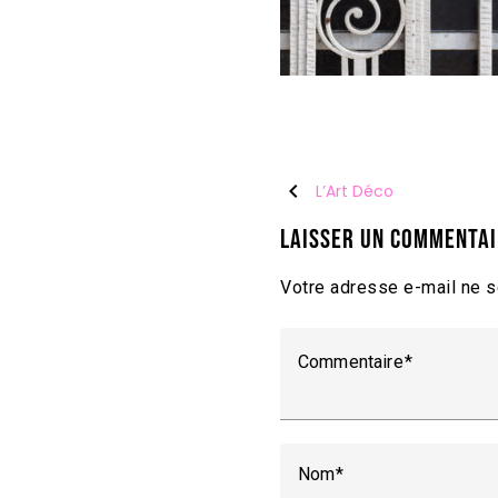
chevron_left
L’Art Déco
Laisser un commenta
Votre adresse e-mail ne s
Commentaire
Nom