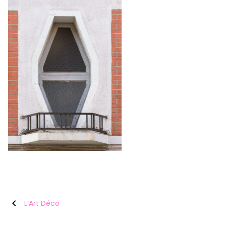
chevron_left
L’Art Déco