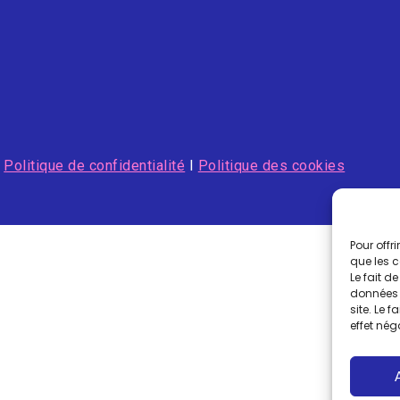
I
Politique de confidentialité
I
Politique des cookies
Pour offr
que les 
Le fait d
données 
site. Le 
effet nég