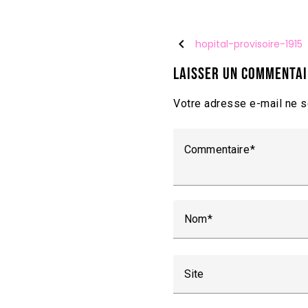
chevron_left
hopital-provisoire-1915
Laisser un commenta
Votre adresse e-mail ne s
Commentaire
Nom
Site