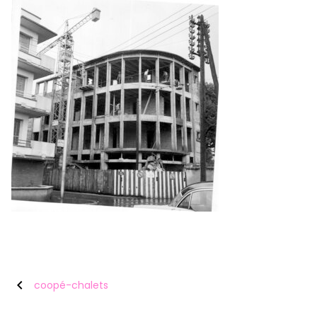
chevron_left
coopé-chalets