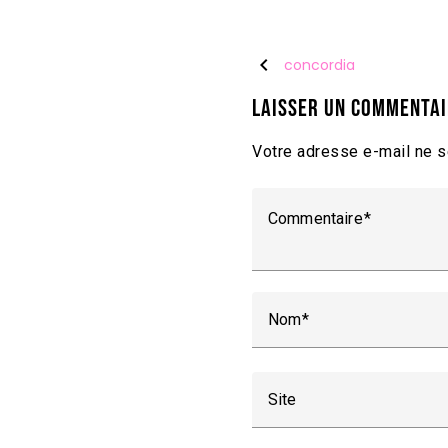
chevron_left
concordia
Laisser un commenta
Votre adresse e-mail ne s
Commentaire
Nom
Site