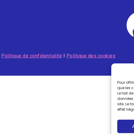
I
Politique de confidentialité
I
Politique des cookies
Pour offr
que les 
Le fait d
données 
site. Le 
effet nég