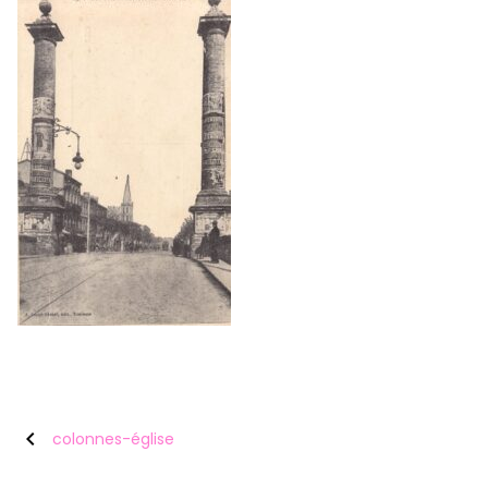
chevron_left
colonnes-église