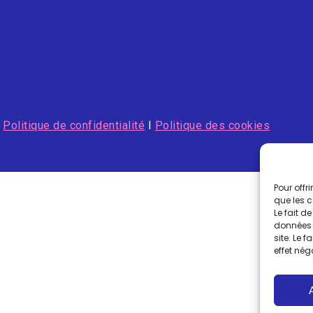
I
Politique de confidentialité
I
Politique des cookies
Pour offr
que les 
Le fait d
données 
site. Le 
effet nég