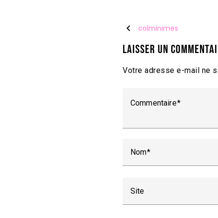
chevron_left
colminimes
Laisser un commenta
Votre adresse e-mail ne s
Commentaire
Nom
Site