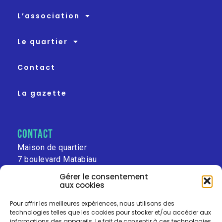
L’association
Le quartier
Contact
La gazette
contact
Maison de quartier
7 boulevard Matabiau
31000 Toulouse
Gérer le consentement
aux cookies
leschalets@free.fr
Pour offrir les meilleures expériences, nous utilisons des
technologies telles que les cookies pour stocker et/ou accéder aux
informations des appareils. Le fait de consentir à ces technologies