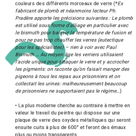
couleurs des différents morceaux de verre (*
Ex
fabricant de plomb et néanmoins lecteur Ph.
Pradère apporte les précisions suivantes : Le plomb
est utilisé sous forme d’alliage en particulier avec
le bismuth pour baisser la température de fusion et
pour ne pas trop chauffer les verres (eutectique
pour les spécialistes) – rien à voir avec
Paul
Bismuth … Au moyen âge les verriers utilisaient
l’acide urique pour attaquer le verre et y accrocher
les pigments: on raconte qu’on faisait manger des
pigeons à tous les repas aux prisonniers et on
collectait les urines: malheureusement beaucoup
de prisonniers ne supportaient pas le régime…
)
• La plus moderne cherche au contraire à mettre en
valeur le travail du peintre qui dispose sur une
plaque de verre des oxydes métalliques qui seront
ensuite cuits à plus de 600° et feront des émaux
plus ou moins transparents .