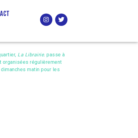
tact
uartier,
La Librairie.
passe à
nt organisées régulièrement
t dimanches matin pour les