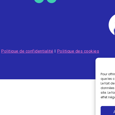
I
Politique de confidentialité
I
Politique des cookies
Pour offr
que les 
Le fait d
données 
site. Le 
effet nég