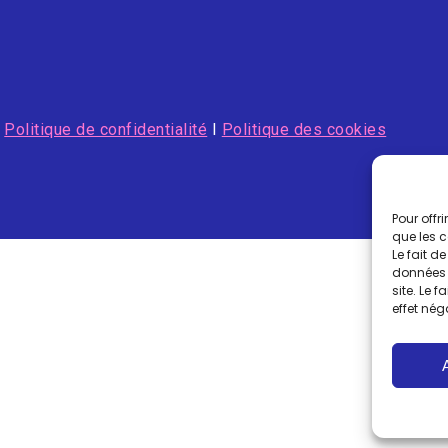
I
Politique de confidentialité
I
Politique des cookies
Pour offr
que les 
Le fait d
données 
site. Le 
effet nég