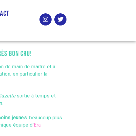
tact
rès bon cru!
ion de main de maître et à
ion, en particulier la
Gazette
sortie à temps et
n.
moins jeunes
, beaucoup plus
mique équipe d’
Era