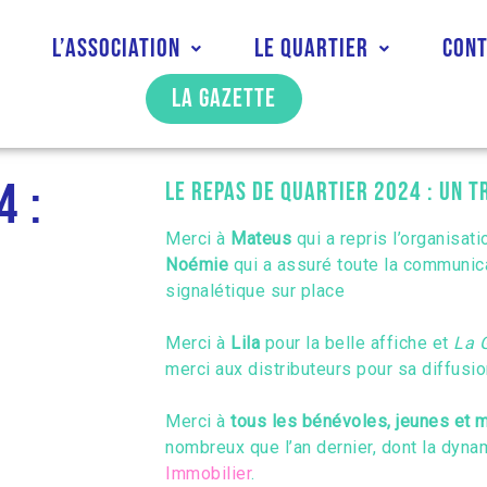
l
L’association
Le quartier
Con
La gazette
4 :
Le repas de quartier 2024 : un t
Merci à
Mateus
qui a repris l’organisat
Noémie
qui a assuré toute la communicat
signalétique sur place
Merci à
Lila
pour la belle affiche et
La 
merci aux distributeurs pour sa diffusio
Merci à
tous les bénévoles, jeunes et 
nombreux que l’an dernier, dont la dyna
Immobilier
.