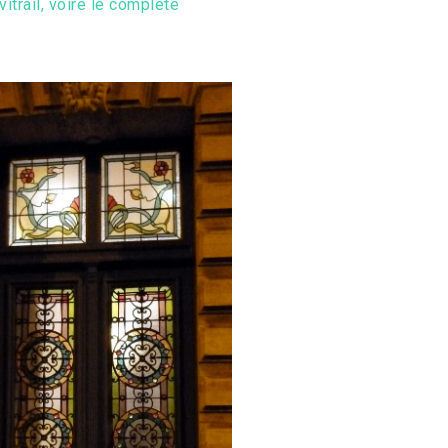
itrail, voire le complète
.