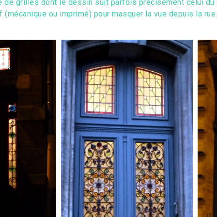
de grilles dont le dessin suit parfois précisément celui du v
ef (mécanique ou imprimé) pour masquer la vue depuis la rue