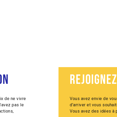
on
Rejoignez
ix de ne vivre
Vous avez envie de vous
n’avez pas le
d’arriver et vous souha
ctions,
Vous avez des idées à p