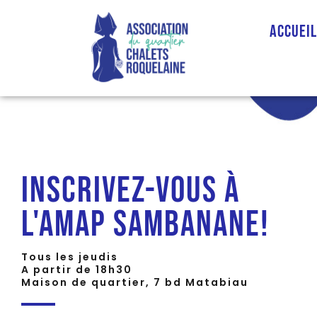
Accuei
Inscrivez-vous à
l'AMAP Sambanane!
Tous les jeudis
A partir de 18h30
Maison de quartier, 7 bd Matabiau