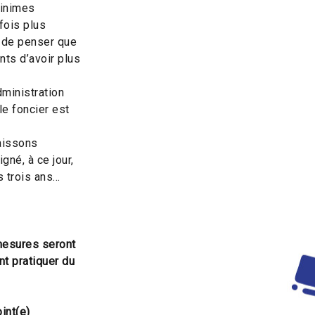
Minimes
fois plus
 de penser que
ts d’avoir plus
ministration
le foncier est
naissons
né, à ce jour,
s trois ans…
mesures seront
t pratiquer du
int(e)