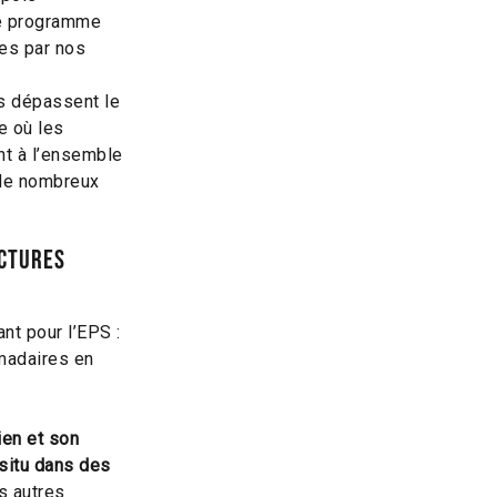
re programme
es par nos
s dépassent le
e où les
nt à l’ensemble
 de nombreux
uctures
nt pour l’EPS :
madaires en
ien et son
situ dans des
es autres