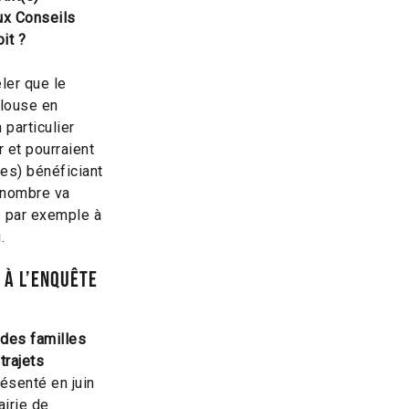
aux Conseils
it ?
ler que le
ulouse en
particulier
 et pourraient
ses) bénéficiant
e nombre va
s par exemple à
.
 à l’enquête
des familles
trajets
ésenté en juin
airie de