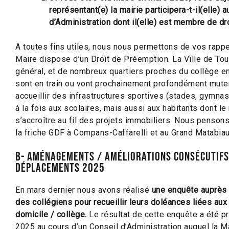
représentant(e) la mairie participera-t-il(elle) 
d’Administration dont il(elle) est membre de dro
A toutes fins utiles, nous nous permettons de vos rappe
Maire dispose d’un Droit de Préemption. La Ville de To
général, et de nombreux quartiers proches du collège en 
sont en train ou vont prochainement profondément muter
accueillir des infrastructures sportives (stades, gymna
à la fois aux scolaires, mais aussi aux habitants dont l
s’accroître au fil des projets immobiliers. Nous penson
la friche GDF à Compans-Caffarelli et au Grand Matabiau
B- Aménagements / améliorations consécutifs
déplacements 2025
En mars dernier nous avons réalisé
une enquête auprès 
des collégiens pour recueillir leurs doléances liées aux 
domicile / collège.
Le résultat de cette enquête a été pr
2025 au cours d’un Conseil d’Administration auquel la M