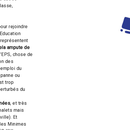
lasse,
pour rejoindre
’Education
représentent
ela ampute de
d’EPS, chose de
ion des
 emploi du
 panne ou
st trop
perturbés du
gnées
, et très
halets mais
lle). Et
 des Minimes