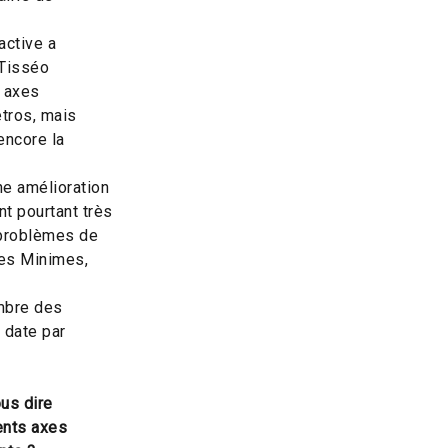
active a
 Tisséo
x axes
étros, mais
encore la
ne amélioration
nt pourtant très
 problèmes de
des Minimes,
mbre des
 date par
us dire
ents axes