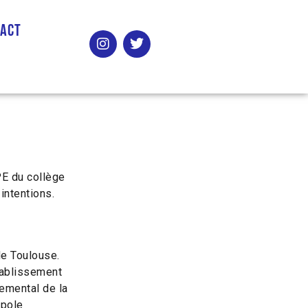
tact
E du collège
intentions.
de Toulouse.
tablissement
emental de la
opole